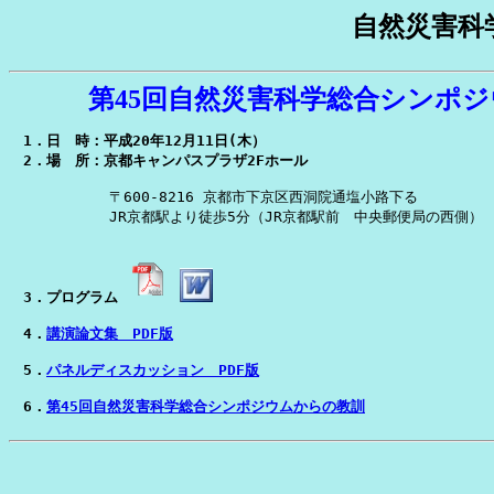
自然災害科
第45回自然災害科学総合シンポジ
1．日　時：平成20年12月11日(木）
2．場　所：京都キャンパスプラザ2Fホール
　　　　　　　〒600-8216 京都市下京区西洞院通塩小路下る

　　　　　　　JR京都駅より徒歩5分（JR京都駅前　中央郵便局の西側）
3．プログラム　
　4．
講演論文集　PDF版
　5．
パネルディスカッション　PDF版
　6．
第45回自然災害科学総合シンポジウムからの教訓